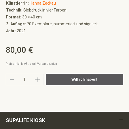
Künstler*in:
Hanna Zeckau
Technik:
Siebdruck in vier Farben
Format:
30 × 40 cm
2. Auflage:
70 Exemplare, nummeriert und signiert
Jahr:
2021
80,00 €
Regulärer Preis:
Preise inkl. MwSt. zzgl. Versandkosten
Produkt Anzahl: Gib den gewünschten Wert ei
Will ich haben!
SUPALIFE KIOSK