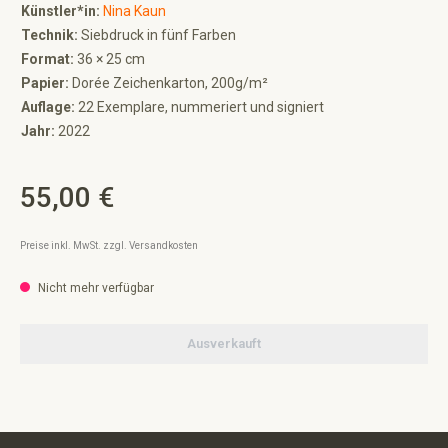
Künstler*in:
Nina Kaun
Technik:
Siebdruck in fünf Farben
Format:
36 × 25 cm
Papier:
Dorée Zeichenkarton, 200g/m²
Auflage:
22 Exemplare, nummeriert und signiert
Jahr:
2022
55,00 €
Regulärer Preis:
Preise inkl. MwSt. zzgl. Versandkosten
Nicht mehr verfügbar
Ausverkauft