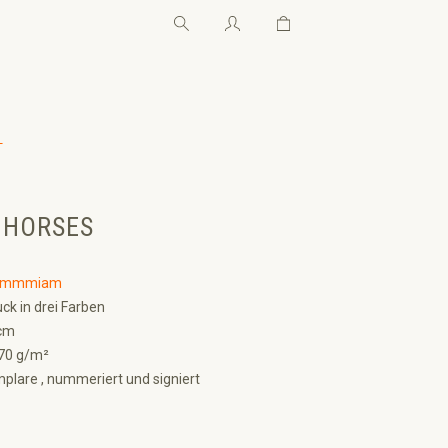
Warenkorb enthält 0 Pos
Warenkorb enthält 0 P
←
 HORSES
ammmiam
ck in drei Farben
cm
70 g/m²
plare , nummeriert und signiert