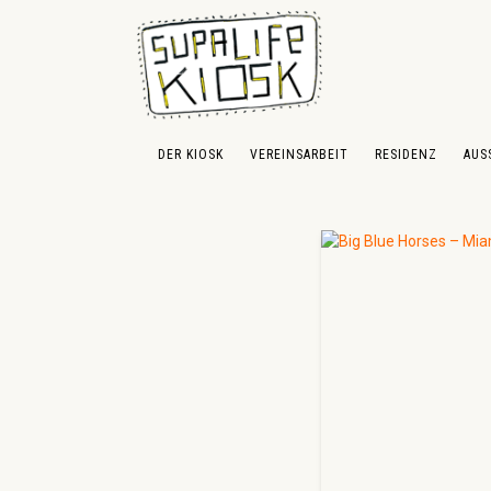
 Hauptinhalt springen
Zur Suche springen
Zur Hauptnavigation springen
DER KIOSK
VEREINSARBEIT
RESIDENZ
AUS