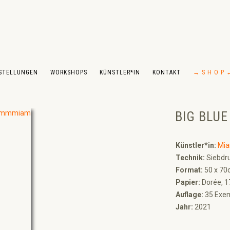
STELLUNGEN
WORKSHOPS
KÜNSTLER*IN
KONTAKT
→ S H O P 
BIG BLUE
Künstler*in:
Mi
Technik:
Siebdru
Format:
50 x 70
Papier:
Dorée, 1
Auflage:
35 Exem
Jahr:
2021