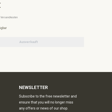
€
l. Versandkosten
ügbar
Ausverkauft
NEWSLETTER
Subscribe to the free newsletter and
ensure that you will no longer miss
any offers or news of our shop.