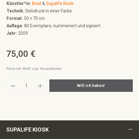
Künstler*in:
Beat
&
Supalife Kiosk
Technik:
Siebdruck in einer Farbe
Format:
50 × 70 cm
Auflage:
80 Exemplare, nummeriert und signiert
Jahr:
2009
75,00 €
Regulärer Preis:
Preise inkl. MwSt. zzgl. Versandkosten
Produkt Anzahl: Gib den gewünschten Wert ei
Will ich haben!
SUPALIFE KIOSK