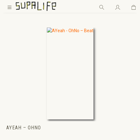
Wa
Zum Hauptinhalt springen
AYEAH – OHNO