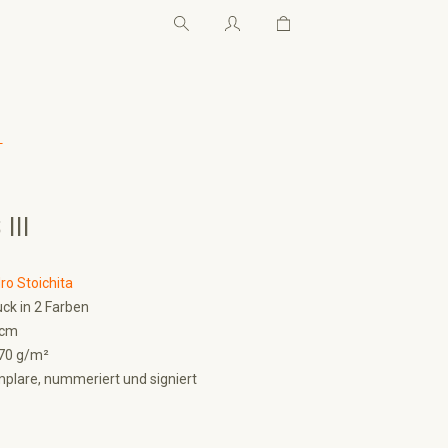
Warenkorb enthält 0 Pos
Warenkorb enthält 0 P
←
III
ro Stoichita
ck in 2 Farben
 cm
70 g/m²
plare, nummeriert und signiert