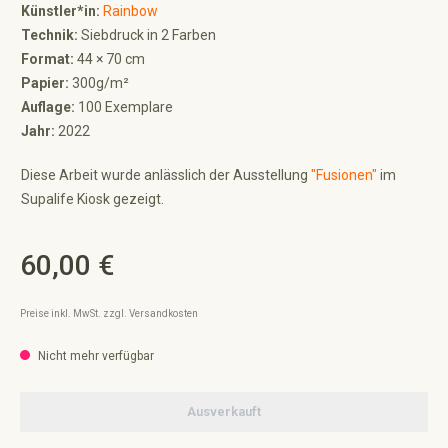
Künstler*in:
Rainbow
Technik:
Siebdruck in 2 Farben
Format:
44 × 70 cm
Papier:
300g/m²
Auflage:
100 Exemplare
Jahr:
2022
Diese Arbeit wurde anlässlich der Ausstellung
"Fusionen"
im
Supalife Kiosk gezeigt.
60,00 €
Regulärer Preis:
Preise inkl. MwSt. zzgl. Versandkosten
Nicht mehr verfügbar
Ausverkauft