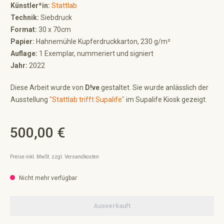
Künstler*in:
Stattlab
Technik:
Siebdruck
Format:
30 x 70cm
Papier:
Hahnemühle Kupferdruckkarton, 230 g/m²
Auflage:
1 Exemplar, nummeriert und signiert
Jahr:
2022
Diese Arbeit wurde von
D!ve
gestaltet. Sie wurde anlässlich der
Ausstellung
"Stattlab trifft Supalife"
im Supalife Kiosk gezeigt.
500,00 €
Regulärer Preis:
Preise inkl. MwSt. zzgl. Versandkosten
Nicht mehr verfügbar
Ausverkauft