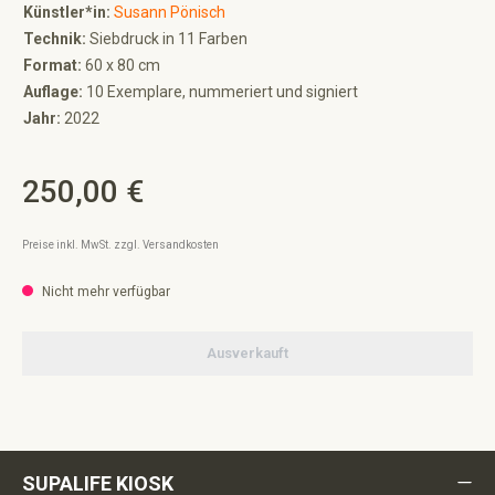
Künstler*in:
Susann Pönisch
Technik:
Siebdruck in 11 Farben
Format:
60 x 80 cm
Auflage:
10 Exemplare, nummeriert und signiert
Jahr:
2022
250,00 €
Regulärer Preis:
Preise inkl. MwSt. zzgl. Versandkosten
Nicht mehr verfügbar
Ausverkauft
SUPALIFE KIOSK