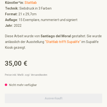
Künstler*in:
Stattlab
Technik:
Siebdruck in 3 Farben
Format:
21 x 29,7cm
Auflage:
15 Exemplare, nummeriert und signiert
Jahr:
2022
Diese Arbeit wurde von
Santiago del Moral
gestaltet. Sie wurde
anlässlich der Ausstellung
"Stattlab trifft Supalife"
im Supalife
Kiosk gezeigt.
35,00 €
Regulärer Preis:
Preise inkl. MwSt. zzgl. Versandkosten
Nicht mehr verfügbar
Ausverkauft