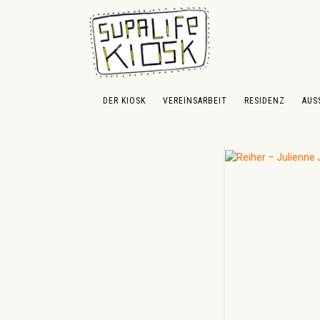
 Hauptinhalt springen
Zur Suche springen
Zur Hauptnavigation springen
DER KIOSK
VEREINSARBEIT
RESIDENZ
AUS