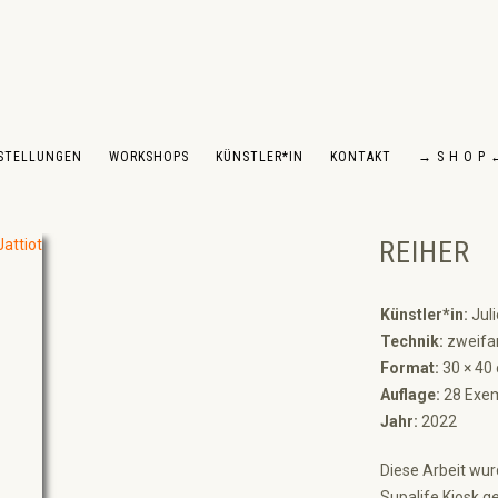
STELLUNGEN
WORKSHOPS
KÜNSTLER*IN
KONTAKT
→ S H O P 
REIHER
Künstler*in:
Juli
Technik:
zweifar
Format:
30 × 40
Auflage:
28 Exem
Jahr:
2022
Diese Arbeit wur
Supalife Kiosk ge