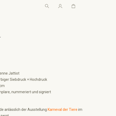
Warenkorb enthält 0 Pos
Warenkorb enthält 0 P
←
enne Jattiot
biger Siebdruck + Hochdruck
 cm
plare, nummeriert und signiert
de anlässlich der Ausstellung
Karneval der Tiere
im
zeigt.