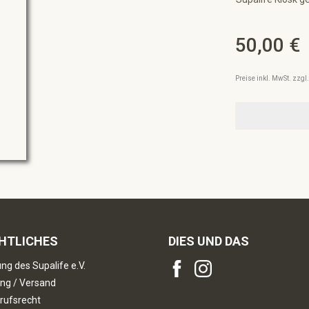
50,00 €
Regulärer Preis:
Preise inkl. MwSt. zzg
HTLICHES
DIES UND DAS
ng des Supalife e.V.
ng / Versand
rufsrecht