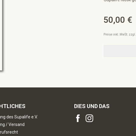
50,00 €
Regulärer Preis:
Preise inkl. MwSt. zzg
HTLICHES
DIES UND DAS
ng des Supalife e.V.
ng / Versand
rufsrecht