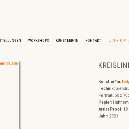
STELLUNGEN
WORKSHOPS
KÜNSTLER*IN
KONTAKT
→ S H O P 
KREISLI
Künstler*in:
Hol
Technik:
Siebdru
Format:
50 x 70
Papier:
Hahnemüh
Artist Proof:
19 
Jahr:
2021