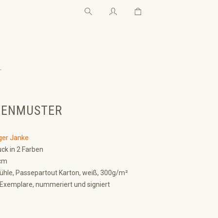
Warenkorb enthält 0 Pos
Warenkorb enthält 0 P
←
NIENMUSTER
ger Janke
ck in 2 Farben
cm
le, Passepartout Karton, weiß, 300g/m²
Exemplare, nummeriert und signiert