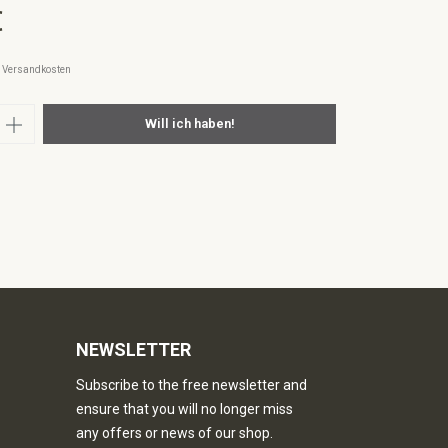
€
l. Versandkosten
nzahl: Gib den gewünschten Wert ein oder
Will ich haben!
NEWSLETTER
Subscribe to the free newsletter and
ensure that you will no longer miss
any offers or news of our shop.