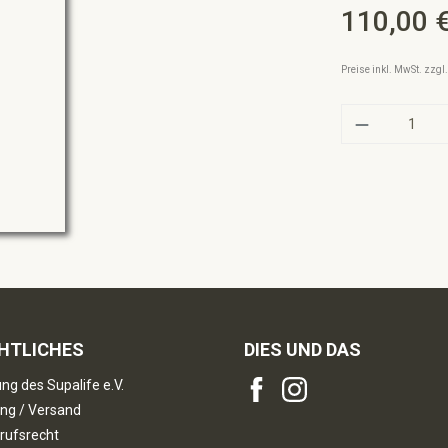
110,00 
Regulärer Preis:
Preise inkl. MwSt. zzg
Produkt A
HTLICHES
DIES UND DAS
ng des Supalife e.V.
ng / Versand
rufsrecht