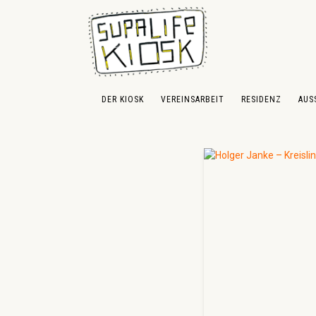
 Hauptinhalt springen
Zur Suche springen
Zur Hauptnavigation springen
DER KIOSK
VEREINSARBEIT
RESIDENZ
AUS