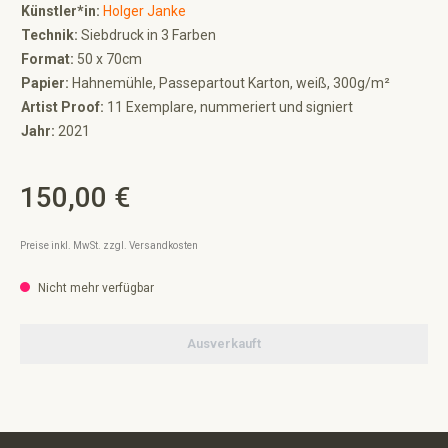
Künstler*in:
Holger Janke
Technik:
Siebdruck in 3 Farben
Format:
50 x 70cm
Papier:
Hahnemühle, Passepartout Karton, weiß, 300g/m²
Artist Proof:
11 Exemplare, nummeriert und signiert
Jahr:
2021
150,00 €
Regulärer Preis:
Preise inkl. MwSt. zzgl. Versandkosten
Nicht mehr verfügbar
Ausverkauft