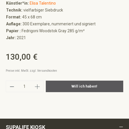
Künstler*in:
Elisa Talentino
Technik:
vielfarbiger Siebdruck
Format:
45 x 68 cm
Auflage:
300 Exemplare, nummeriert und signiert
Papier :
Fedrigoni Woodstok Gray 285 g/m²
Jahr:
2021
130,00 €
Regulärer Preis:
Preise inkl. MwSt. zzgl. Versandkosten
Produkt Anzahl: Gib den gewünschten Wert ei
Will ich haben!
SUPALIFE KIOSK