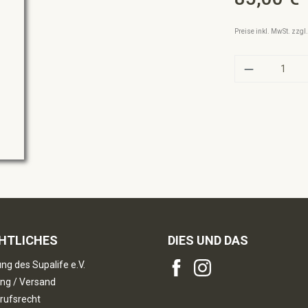
Preise inkl. MwSt. zzg
Produkt A
HTLICHES
DIES UND DAS
ng des Supalife e.V.
ng / Versand
rufsrecht