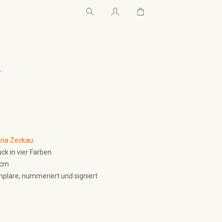
Warenkorb enthält 0 Pos
Warenkorb enthält 0 P
←
na Zeckau
ck in vier Farben
 cm
plare, nummeriert und signiert