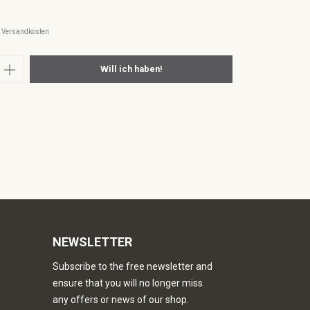
l. Versandkosten
nzahl: Gib den gewünschten Wert ein oder
Will ich haben!
NEWSLETTER
Subscribe to the free newsletter and
ensure that you will no longer miss
any offers or news of our shop.