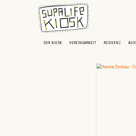
 Hauptinhalt springen
Zur Suche springen
Zur Hauptnavigation springen
DER KIOSK
VEREINSARBEIT
RESIDENZ
AUS