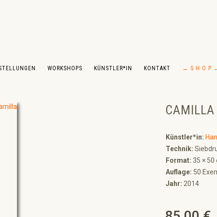
STELLUNGEN
WORKSHOPS
KÜNSTLER*IN
KONTAKT
→ S H O P 
CAMILLA
Künstler*in:
Han
Technik:
Siebdru
Format:
35 × 50
Auflage:
50 Exem
Jahr:
2014
85,00 €
Regulärer Preis: