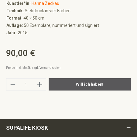
Künstler*in:
Hanna Zeckau
Technik:
Siebdruck in vier Farben
Format:
40 × 50 cm
Auflage:
50 Exemplare, nummeriert und signiert
Jahr:
2015
90,00 €
Regulärer Preis:
Preise inkl. MwSt. zzgl. Versandkosten
Produkt Anzahl: Gib den gewünschten Wert ei
Will ich haben!
SUPALIFE KIOSK