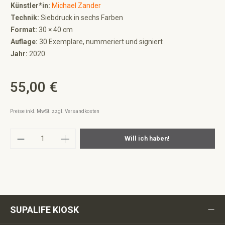
Künstler*in:
Michael Zander
Technik:
Siebdruck in sechs Farben
Format:
30 × 40 cm
Auflage:
30 Exemplare, nummeriert und signiert
Jahr:
2020
55,00 €
Regulärer Preis:
Preise inkl. MwSt. zzgl. Versandkosten
Produkt Anzahl: Gib den gewünschten Wert ei
Will ich haben!
SUPALIFE KIOSK