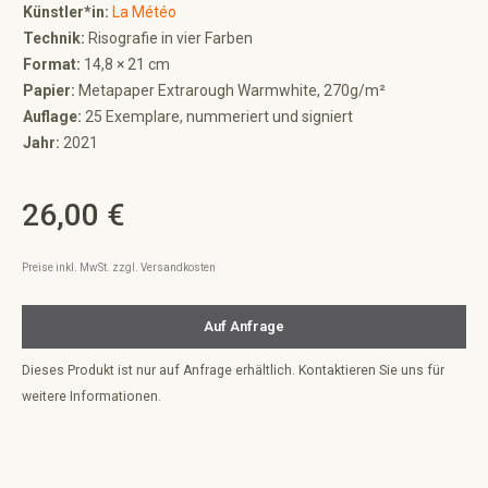
Künstler*in:
La Météo
Technik:
Risografie in vier Farben
Format:
14,8 × 21 cm
Papier:
Metapaper Extrarough Warmwhite, 270g/m²
Auflage:
25 Exemplare, nummeriert und signiert
Jahr:
2021
26,00 €
Regulärer Preis:
Preise inkl. MwSt. zzgl. Versandkosten
Auf Anfrage
Dieses Produkt ist nur auf Anfrage erhältlich. Kontaktieren Sie uns für
weitere Informationen.