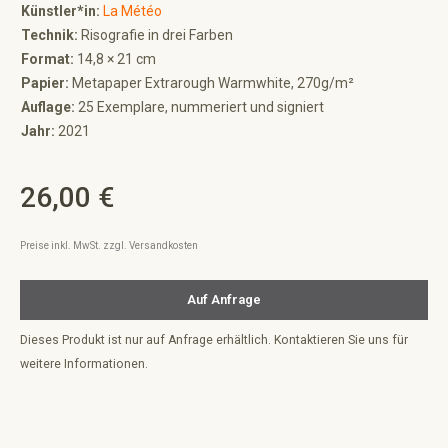
Künstler*in:
La Météo
Technik:
Risografie in drei Farben
Format:
14,8 × 21 cm
Papier:
Metapaper Extrarough Warmwhite, 270g/m²
Auflage:
25 Exemplare, nummeriert und signiert
Jahr:
2021
26,00 €
Regulärer Preis:
Preise inkl. MwSt. zzgl. Versandkosten
Auf Anfrage
Dieses Produkt ist nur auf Anfrage erhältlich. Kontaktieren Sie uns für
weitere Informationen.