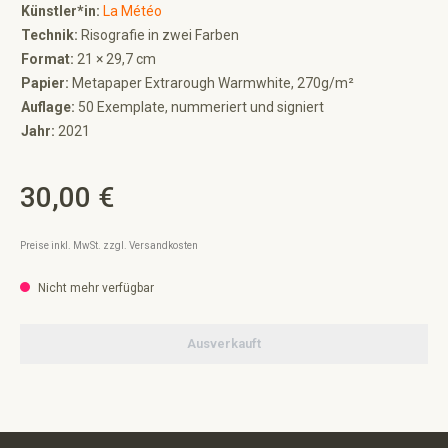
Künstler*in:
La Météo
Technik:
Risografie in zwei Farben
Format:
21 × 29,7 cm
Papier:
Metapaper Extrarough Warmwhite, 270g/m²
Auflage:
50 Exemplate, nummeriert und signiert
Jahr:
2021
30,00 €
Regulärer Preis:
Preise inkl. MwSt. zzgl. Versandkosten
Nicht mehr verfügbar
Ausverkauft