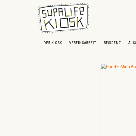
 Hauptinhalt springen
Zur Suche springen
Zur Hauptnavigation springen
DER KIOSK
VEREINSARBEIT
RESIDENZ
AUS