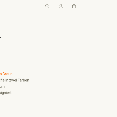
Warenkorb enthält 0 Pos
Warenkorb enthält 0 P
←
a Braun
fie in zwei Farben
 cm
igniert