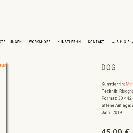
STELLUNGEN
WORKSHOPS
KÜNSTLER*IN
KONTAKT
→ S H O P 
DOG
Künstler*in:
Min
Technik:
Risogra
Format:
30 × 42
offene Auflage:
s
Jahr:
2019
45,00 €
Regulärer Preis: