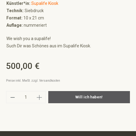
Künstler*in:
Supalife Kiosk
Technik:
Siebdruck
Format:
10 x 21 cm
Auflage:
nummeriert
We wish you a supalife!
Such Dir was Schönes aus im Supalife Kiosk.
500,00 €
Regulärer Preis:
Preise inkl. MwSt. zzgl. Versandkosten
Produkt Anzahl: Gib den gewünschten Wert ei
Will ich haben!