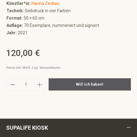
Künstler*in:
Hanna Zeckau
Technik:
Siebdruck in vier Farben
Format:
50 × 60 cm
Auflage:
70 Exemplare, nummeriert und signiert
Jahr:
2021
120,00 €
Regulärer Preis:
Preise inkl. MwSt. zzgl. Versandkosten
Produkt Anzahl: Gib den gewünschten Wert ei
Will ich haben!
SUPALIFE KIOSK