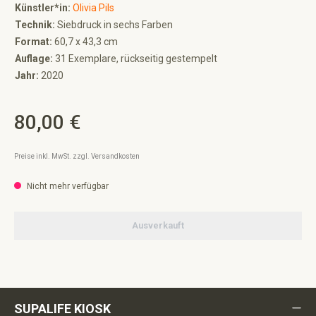
Künstler*in:
Olivia Pils
Technik:
Siebdruck in sechs Farben
Format:
60,7 x 43,3 cm
Auflage:
31 Exemplare, rückseitig gestempelt
Jahr:
2020
80,00 €
Regulärer Preis:
Preise inkl. MwSt. zzgl. Versandkosten
Nicht mehr verfügbar
Ausverkauft
SUPALIFE KIOSK