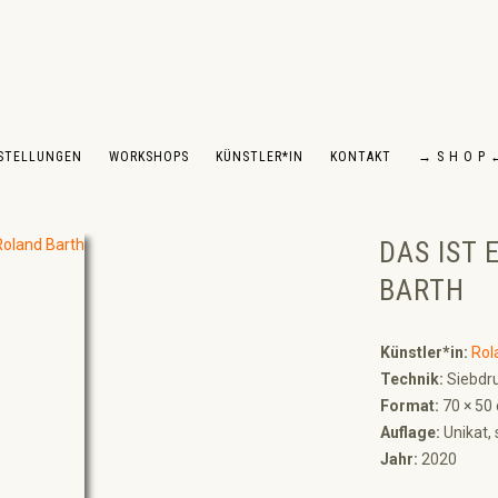
STELLUNGEN
WORKSHOPS
KÜNSTLER*IN
KONTAKT
→ S H O P 
DAS IST 
BARTH
Künstler*in:
Rol
Technik:
Siebdru
Format:
70 × 50
Auflage:
Unikat, 
Jahr:
2020