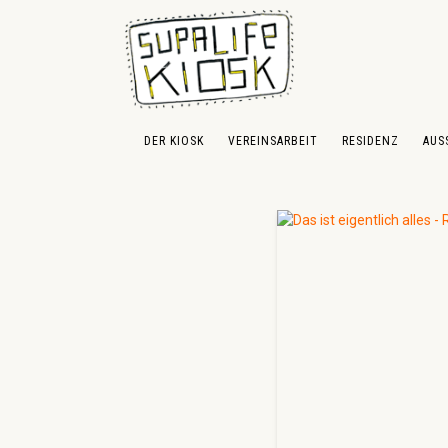
 Hauptinhalt springen
Zur Suche springen
Zur Hauptnavigation springen
DER KIOSK
VEREINSARBEIT
RESIDENZ
AUS