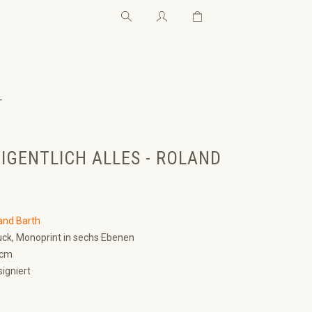
Warenkorb enthält 0 Pos
Warenkorb enthält 0 P
←
EIGENTLICH ALLES - ROLAND
and Barth
ck, Monoprint in sechs Ebenen
 cm
signiert