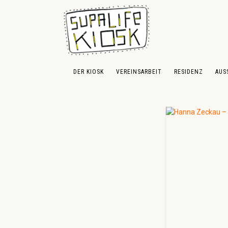
 Hauptinhalt springen
Zur Suche springen
Zur Hauptnavigation springen
DER KIOSK
VEREINSARBEIT
RESIDENZ
AUS