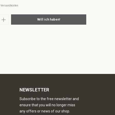
l. Versandkosten
nzahl: Gib den gewünschten Wert ein oder
Will ich haben!
NEWSLETTER
Subscribe to the free newsletter and
ensure that you will no longer miss
any offers or news of our shop.