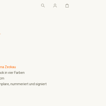
Warenkorb enthält 0 Pos
Warenkorb enthält 0 P
←
na Zeckau
ck in vier Farben
 cm
plare, nummeriert und signiert