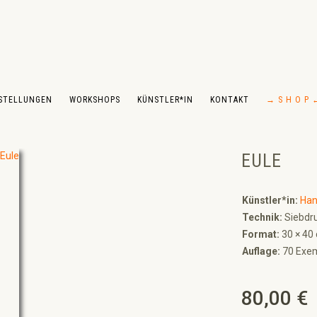
STELLUNGEN
WORKSHOPS
KÜNSTLER*IN
KONTAKT
→ S H O P 
EULE
Künstler*in:
Han
Technik:
Siebdru
Format:
30 × 40
Auflage:
70 Exem
80,00 €
Regulärer Preis: