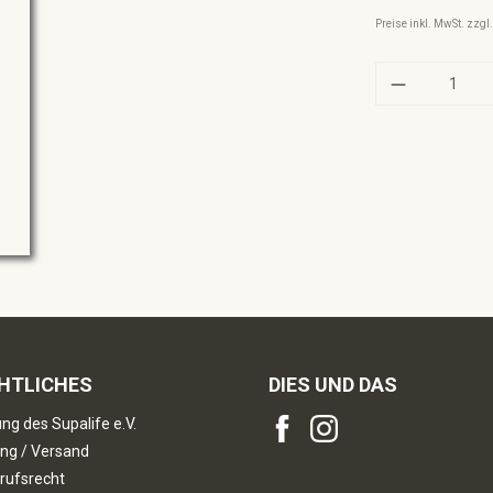
Preise inkl. MwSt. zzg
Produkt A
HTLICHES
DIES UND DAS
ng des Supalife e.V.
ng / Versand
rufsrecht