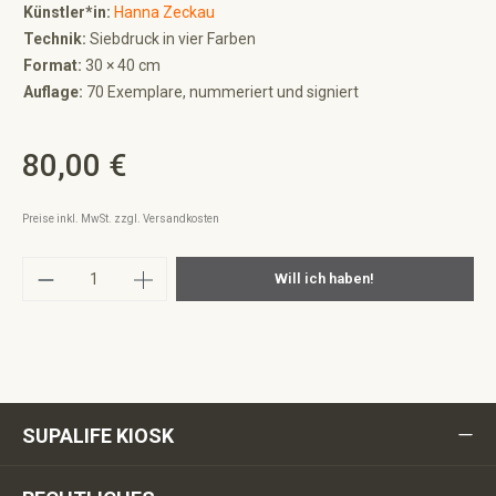
Künstler*in:
Hanna Zeckau
Technik:
Siebdruck in vier Farben
Format:
30 × 40 cm
Auflage:
70 Exemplare, nummeriert und signiert
80,00 €
Regulärer Preis:
Preise inkl. MwSt. zzgl. Versandkosten
Produkt Anzahl: Gib den gewünschten Wert ei
Will ich haben!
SUPALIFE KIOSK