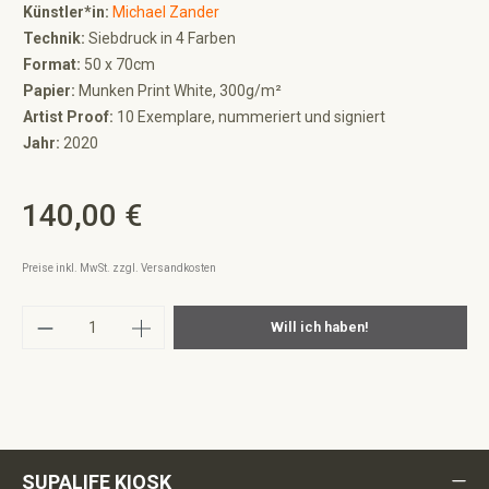
Künstler*in:
Michael Zander
Technik:
Siebdruck in 4 Farben
Format:
50 x 70cm
Papier:
Munken Print White, 300g/m²
Artist Proof:
10 Exemplare, nummeriert und signiert
Jahr:
2020
140,00 €
Regulärer Preis:
Preise inkl. MwSt. zzgl. Versandkosten
Produkt Anzahl: Gib den gewünschten Wert ei
Will ich haben!
SUPALIFE KIOSK