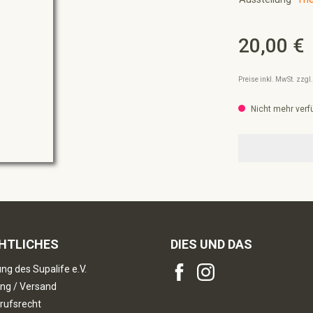
20,00 €
Regulärer Preis:
Preise inkl. MwSt. zzg
Nicht mehr verf
HTLICHES
DIES UND DAS
ng des Supalife e.V.
ng / Versand
rufsrecht