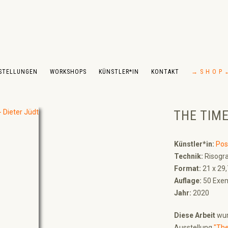
STELLUNGEN
WORKSHOPS
KÜNSTLER*IN
KONTAKT
→ S H O P 
THE TIME
Künstler*in:
Pos
Technik:
Risogra
Format:
21 x 29
Auflage:
50 Exem
Jahr:
2020
Diese Arbeit
wur
Ausstellung
"The