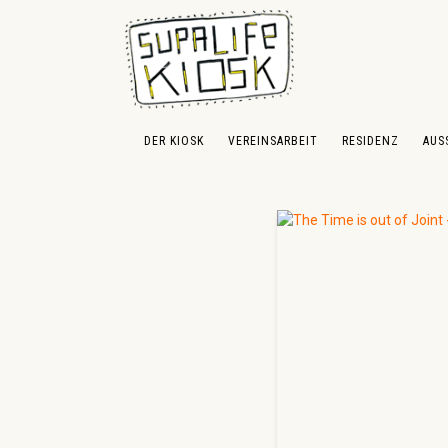
 Hauptinhalt springen
Zur Suche springen
Zur Hauptnavigation springen
DER KIOSK
VEREINSARBEIT
RESIDENZ
AUS