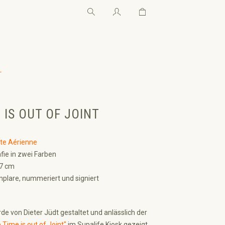
Warenkorb enthält 0 Pos
Warenkorb enthält 0 P
←
 IS OUT OF JOINT
te Aérienne
fie in zwei Farben
,7 cm
plare, nummeriert und signiert
de von Dieter Jüdt gestaltet und anlässlich der
 Time is out of Joint"
im Supalife Kiosk gezeigt.