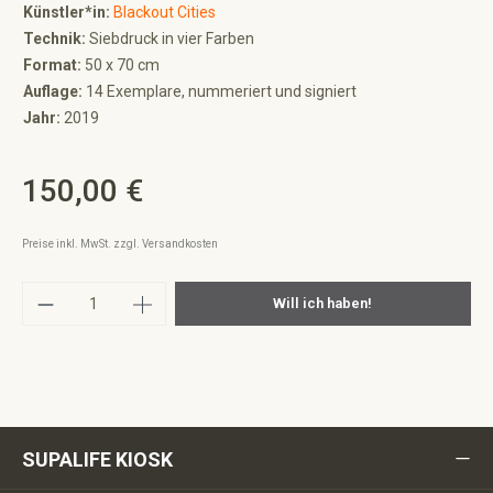
Künstler*in:
Blackout Cities
Technik:
Siebdruck in vier Farben
Format:
50 x 70 cm
Auflage:
14 Exemplare, nummeriert und signiert
Jahr:
2019
150,00 €
Regulärer Preis:
Preise inkl. MwSt. zzgl. Versandkosten
Produkt Anzahl: Gib den gewünschten Wert ei
Will ich haben!
SUPALIFE KIOSK