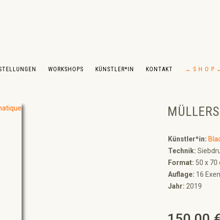
STELLUNGEN
WORKSHOPS
KÜNSTLER*IN
KONTAKT
→ S H O P 
MÜLLERS
Künstler*in:
Bla
Technik:
Siebdru
Format:
50 x 70
Auflage:
16 Exem
Jahr:
2019
150,00 
Regulärer Preis: