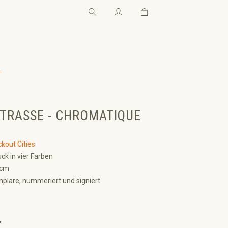
Warenkorb enthält 0 Pos
Warenkorb enthält 0 P
←
TRASSE - CHROMATIQUE
ckout Cities
ck in vier Farben
 cm
plare, nummeriert und signiert
€