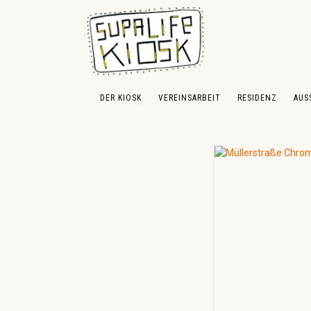
 Hauptinhalt springen
Zur Suche springen
Zur Hauptnavigation springen
DER KIOSK
VEREINSARBEIT
RESIDENZ
AUS