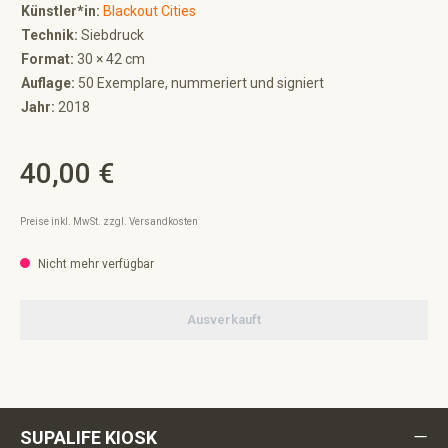
Künstler*in:
Blackout Cities
Technik:
Siebdruck
Format:
30 × 42 cm
Auflage:
50 Exemplare, nummeriert und signiert
Jahr:
2018
40,00 €
Regulärer Preis:
Preise inkl. MwSt. zzgl. Versandkosten
Nicht mehr verfügbar
Ausverkauft
SUPALIFE KIOSK