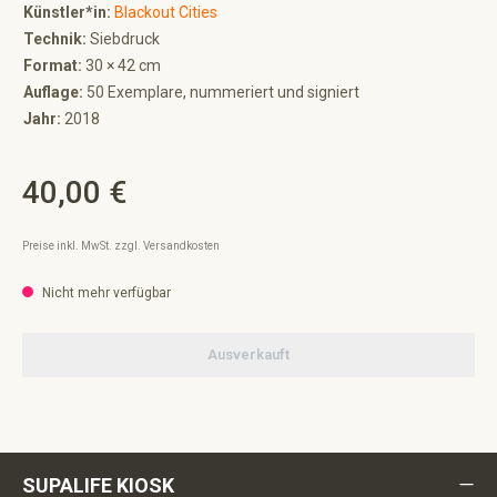
Künstler*in:
Blackout Cities
Technik:
Siebdruck
Format:
30 × 42 cm
Auflage:
50 Exemplare, nummeriert und signiert
Jahr:
2018
40,00 €
Regulärer Preis:
Preise inkl. MwSt. zzgl. Versandkosten
Nicht mehr verfügbar
Ausverkauft
SUPALIFE KIOSK