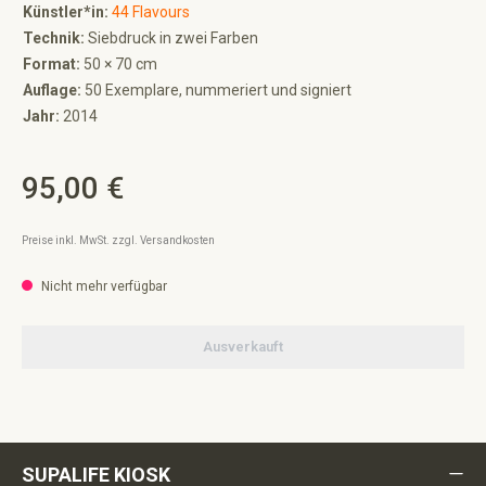
Künstler*in:
44 Flavours
Technik:
Siebdruck in zwei Farben
Format:
50 × 70 cm
Auflage:
50 Exemplare, nummeriert und signiert
Jahr:
2014
95,00 €
Regulärer Preis:
Preise inkl. MwSt. zzgl. Versandkosten
Nicht mehr verfügbar
Ausverkauft
SUPALIFE KIOSK