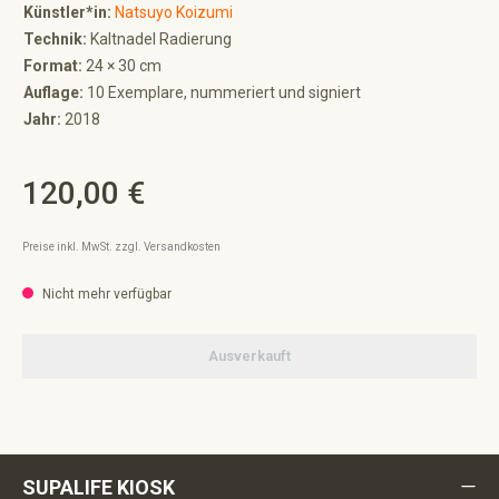
Künstler*in:
Natsuyo Koizumi
Technik:
Kaltnadel Radierung
Format:
24 × 30 cm
Auflage:
10 Exemplare, nummeriert und signiert
Jahr:
2018
120,00 €
Regulärer Preis:
Preise inkl. MwSt. zzgl. Versandkosten
Nicht mehr verfügbar
Ausverkauft
SUPALIFE KIOSK