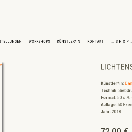
STELLUNGEN
WORKSHOPS
KÜNSTLER*IN
KONTAKT
→ S H O P 
LICHTENS
Künstler*in:
Dam
Technik:
Siebdru
Format:
50 x 70
Auflage:
50 Exem
Jahr:
2018
72,00 €
Regulärer Preis: