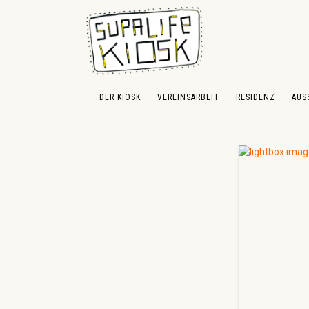
 Hauptinhalt springen
Zur Suche springen
Zur Hauptnavigation springen
DER KIOSK
VEREINSARBEIT
RESIDENZ
AUS