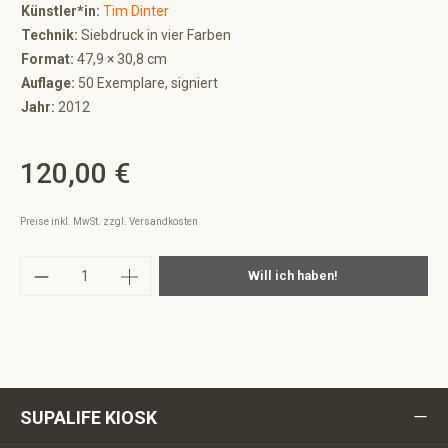
Künstler*in:
Tim Dinter
Technik:
Siebdruck in vier Farben
Format:
47,9 × 30,8 cm
Auflage:
50 Exemplare, signiert
Jahr:
2012
120,00 €
Regulärer Preis:
Preise inkl. MwSt. zzgl. Versandkosten
Produkt Anzahl: Gib den gewünschten Wert ei
Will ich haben!
SUPALIFE KIOSK