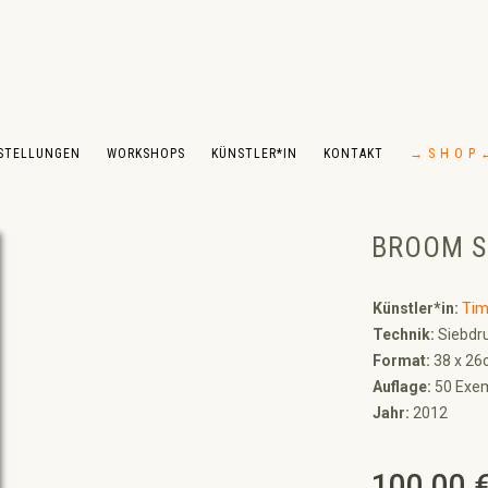
STELLUNGEN
WORKSHOPS
KÜNSTLER*IN
KONTAKT
→ S H O P 
BROOM S
Künstler*in:
Tim
Technik:
Siebdru
Format:
38 x 26
Auflage:
50 Exemp
Jahr:
2012
100,00 
Regulärer Preis: