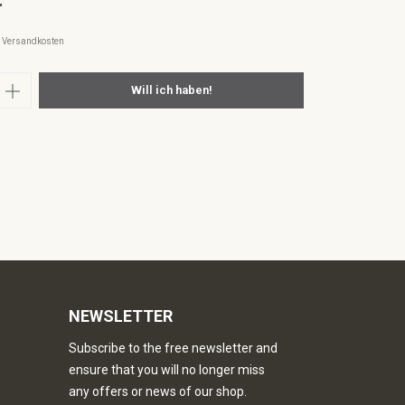
l. Versandkosten
nzahl: Gib den gewünschten Wert ein oder
Will ich haben!
NEWSLETTER
Subscribe to the free newsletter and
ensure that you will no longer miss
any offers or news of our shop.