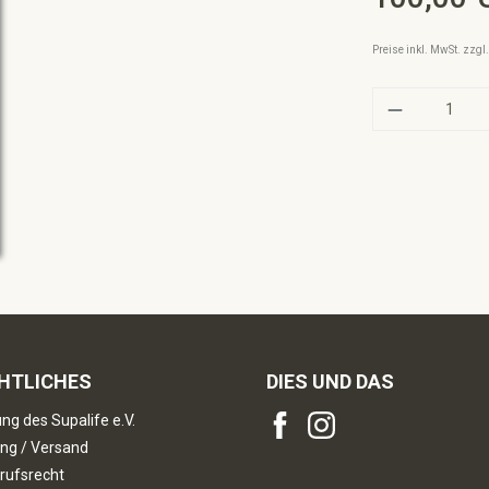
Preise inkl. MwSt. zzg
Produkt A
HTLICHES
DIES UND DAS
ng des Supalife e.V.
ng / Versand
rufsrecht