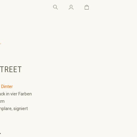
Warenkorb enthält 0 Pos
Warenkorb enthält 0 P
←
TREET
 Dinter
ck in vier Farben
cm
lare, signiert
€