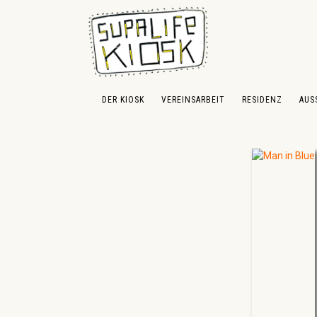
 Hauptinhalt springen
Zur Suche springen
Zur Hauptnavigation springen
DER KIOSK
VEREINSARBEIT
RESIDENZ
AUS