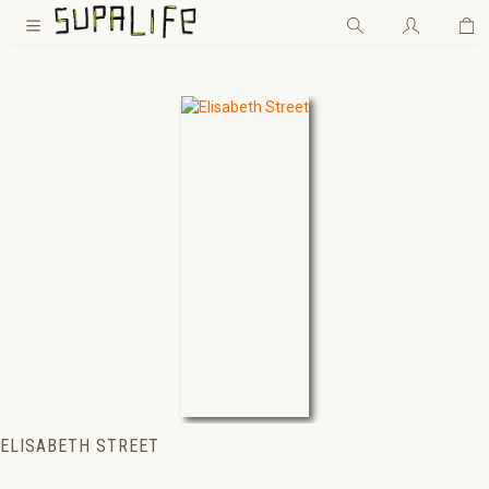
Wa
Zum Hauptinhalt springen
ELISABETH STREET