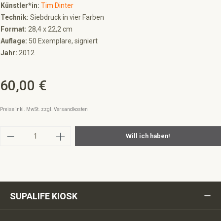
Künstler*in:
Tim Dinter
Technik:
Siebdruck in vier Farben
Format:
28,4 x 22,2 cm
Auflage:
50 Exemplare, signiert
Jahr:
2012
60,00 €
Regulärer Preis:
Preise inkl. MwSt. zzgl. Versandkosten
Produkt Anzahl: Gib den gewünschten Wert ein 
Will ich haben!
SUPALIFE KIOSK