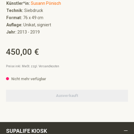
Künstler*in:
Susann Pönisch
Technik:
Siebdruck
Format:
76 x 49 cm
Auflage:
Unikat, signiert
Jahr:
2013 - 2019
450,00 €
Regulärer Preis:
Preise inkl. MwSt. zzgl. Versandkosten
Nicht mehr verfügbar
Ausverkauft
SUPALIFE KIOSK