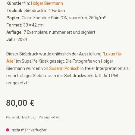
Künstler*in:
Holger Biermann
Technik:
Siebdruck in 4 Farben
Papier:
Claire Fontaine Paint'ON, säurefrei, 250g/m²
Format:
30 × 42 cm
Auflage:
7 Exemplare, nummeriert und signiert
Jahr:
2024
Dieser Siebdruck wurde anlässlich der Ausstellung
"Luxus für
Alle"
im Supalife Kiosk gezeigt. Die Fotografie von Holger
Biermann wurden von
Susann Pönisch
in freier Interpretation als
mehrfarbiger Siebdruck in der Siebdruckwerkstatt Jott.P.M.
umgesetzt.
80,00 €
Regulärer Preis:
Preise inkl. MwSt. zzgl. Versandkosten
Nicht mehr verfügbar