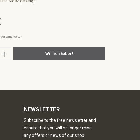
life Kiosk gezeigt.
€
l. Versandkosten
nzahl: Gib den gewünschten Wert ein oder
Will ich haben!
NEWSLETTER
Subscribe to the free newsletter and
ensure that you will no longer miss
any offers or news of our shop.