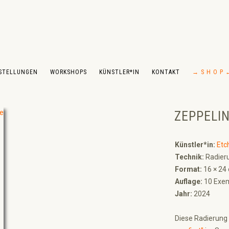
STELLUNGEN
WORKSHOPS
KÜNSTLER*IN
KONTAKT
→ S H O P 
ZEPPELI
Künstler*in:
Etc
Technik:
Radier
Format:
16 × 24
Auflage:
10 Exem
Jahr:
2024
Diese Radierung 