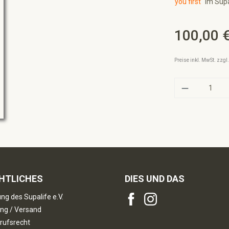
you first"
im Supa
100,00 
Regulärer Preis:
Preise inkl. MwSt. zzg
Produkt A
HTLICHES
DIES UND DAS
ng des Supalife e.V.
ng / Versand
rufsrecht