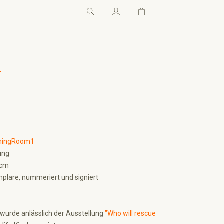
Warenkorb enthält 0 Pos
Warenkorb enthält 0 P
←
N
hingRoom1
ung
 cm
plare, nummeriert und signiert
wurde anlässlich der Ausstellung
"Who will rescue