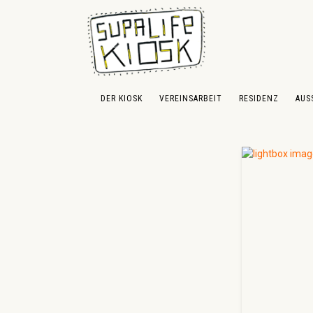
 Hauptinhalt springen
Zur Suche springen
Zur Hauptnavigation springen
DER KIOSK
VEREINSARBEIT
RESIDENZ
AUS