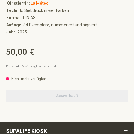
Künstler*in:
La Météo
Technik:
Siebdruck in vier Farben
Format:
DIN A3
Auflage:
34 Exemplare, nummeriert und signiert
Jahr:
2025
50,00 €
Regulärer Preis:
Preise inkl. MwSt. zzgl. Versandkosten
Nicht mehr verfügbar
Ausverkauft
SUPALIFE KIOSK