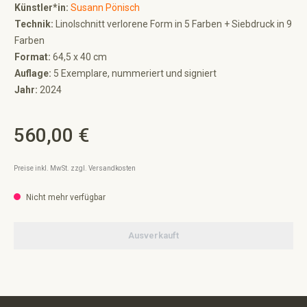
Künstler*in:
Susann Pönisch
Technik:
Linolschnitt verlorene Form in 5 Farben + Siebdruck in 9
Farben
Format:
64,5 x 40 cm
Auflage:
5 Exemplare, nummeriert und signiert
Jahr:
2024
560,00 €
Regulärer Preis:
Preise inkl. MwSt. zzgl. Versandkosten
Nicht mehr verfügbar
Ausverkauft