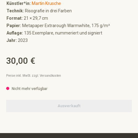
Künstler*in:
Martin Krusche
Technik:
Risografie in drei Farben
Format:
21 × 29,7 cm
Papier:
Metapaper Extrarough Warmwhite, 175 g/m²
Auflage:
135 Exemplare, nummeriert und signiert
Jahr:
2023
30,00 €
Regulärer Preis:
Preise inkl. MwSt. zzgl. Versandkosten
Nicht mehr verfügbar
Ausverkauft