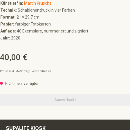
Künstler*in:
Martin Krusche
Technik:
Schablonendruck in vier Farben
Format:
21 × 29,7 cm
Papier:
farbiger Fotokarton
Auflage:
40 Exemplare, nummeriert und signiert
Jahr:
2020
40,00 €
Regulärer Preis:
Preise inkl. MwSt. zzgl. Versandkosten
Nicht mehr verfügbar
Ausverkauft
SUPALIFE KIOSK