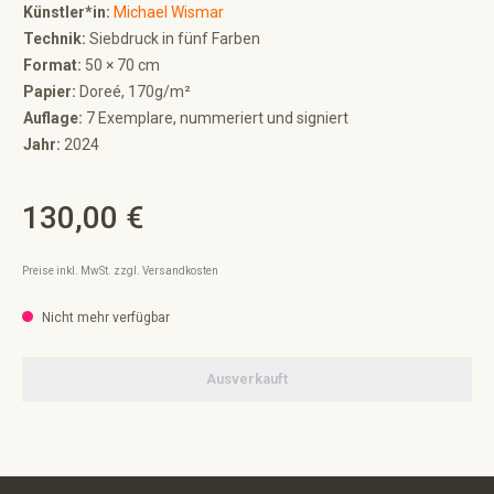
Künstler*in:
Michael Wismar
Technik:
Siebdruck in fünf Farben
Format:
50 × 70 cm
Papier:
Doreé, 170g/m²
Auflage:
7 Exemplare, nummeriert und signiert
Jahr:
2024
130,00 €
Regulärer Preis:
Preise inkl. MwSt. zzgl. Versandkosten
Nicht mehr verfügbar
Ausverkauft