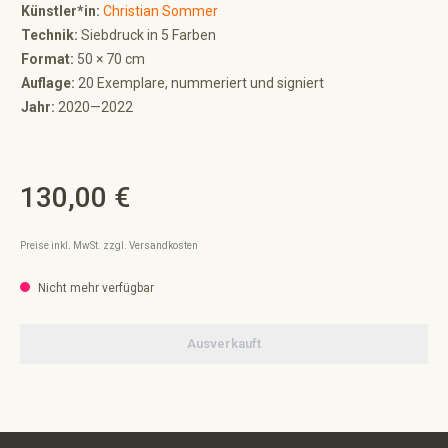
Künstler*in:
Christian Sommer
Technik:
Siebdruck in 5 Farben
Format:
50 × 70 cm
Auflage:
20 Exemplare, nummeriert und signiert
Jahr:
2020—2022
130,00 €
Regulärer Preis:
Preise inkl. MwSt. zzgl. Versandkosten
Nicht mehr verfügbar
Ausverkauft