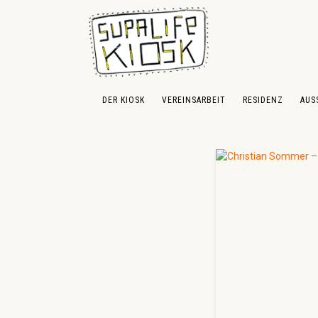
 Hauptinhalt springen
Zur Suche springen
Zur Hauptnavigation springen
DER KIOSK
VEREINSARBEIT
RESIDENZ
AUS