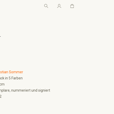
Warenkorb enthält 0 Pos
Warenkorb enthält 0 P
←
istian Sommer
ck in 5 Farben
 cm
plare, nummeriert und signiert
2