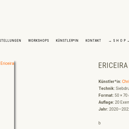
STELLUNGEN
WORKSHOPS
KÜNSTLER*IN
KONTAKT
→ S H O P 
ERICEIRA
Künstler*in:
Chr
Technik:
Siebdru
Format:
50 × 70
Auflage:
20 Exem
Jahr:
2020—202
b