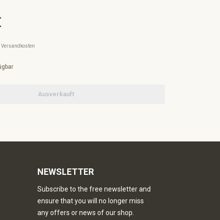
€
l. Versandkosten
ügbar
Ausverkauft
NEWSLETTER
Subscribe to the free newsletter and
ensure that you will no longer miss
any offers or news of our shop.