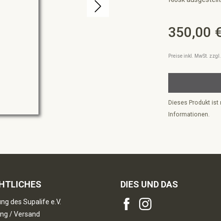
350,00 
Regulärer Preis:
Preise inkl. MwSt. zzg
Dieses Produkt ist 
Informationen.
HTLICHES
DIES UND DAS
ng des Supalife e.V.
ng / Versand