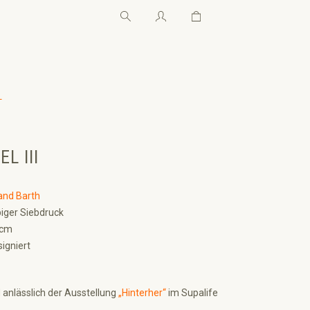
Warenkorb enthält 0 Pos
Warenkorb enthält 0 P
←
L III
and Barth
biger Siebdruck
 cm
signiert
d anlässlich der Ausstellung
„Hinterher“
im Supalife
.