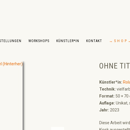
STELLUNGEN
WORKSHOPS
KÜNSTLER*IN
KONTAKT
→ S H O P 
OHNE TITE
Künstler*in:
Rol
Technik:
vielfar
Format:
50 × 70
Auflage:
Unikat, 
Jahr:
2023
Diese Arbeit wir
Kiosk ausgestellt