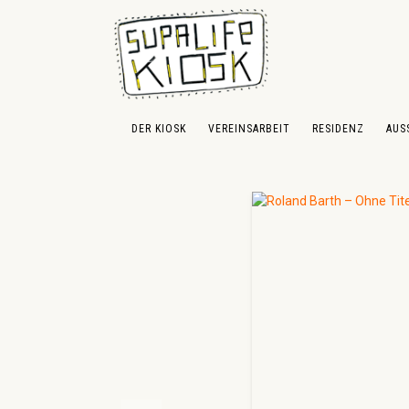
 Hauptinhalt springen
Zur Suche springen
Zur Hauptnavigation springen
DER KIOSK
VEREINSARBEIT
RESIDENZ
AUS